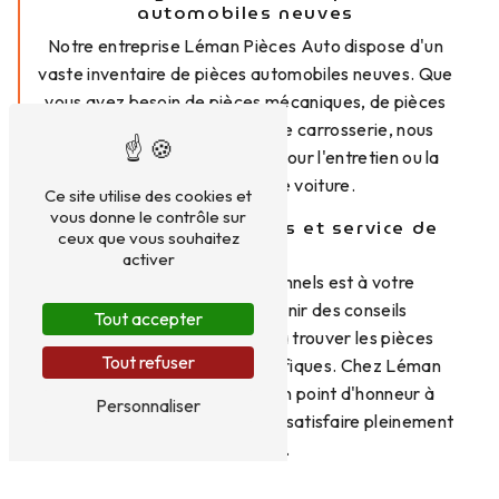
automobiles neuves
Notre entreprise Léman Pièces Auto dispose d'un
vaste inventaire de pièces automobiles neuves. Que
vous ayez besoin de pièces mécaniques, de pièces
électroniques ou de pièces de carrosserie, nous
avons tout ce qu'il vous faut pour l'entretien ou la
réparation de votre voiture.
Ce site utilise des cookies et
vous donne le contrôle sur
Conseils personnalisés et service de
ceux que vous souhaitez
qualité
activer
Notre équipe de professionnels est à votre
disposition pour vous fournir des conseils
Tout accepter
personnalisés et vous aider à trouver les pièces
Tout refuser
adaptées à vos besoins spécifiques. Chez Léman
Pièces Auto, nous mettons un point d'honneur à
Personnaliser
offrir un service de qualité et à satisfaire pleinement
nos clients.
Commande et livraison rapide