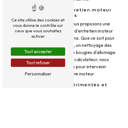
Des prestations d'entretien moteur
complètes
Ce site utilise des cookies et
Chez Léman Pièces Auto, nous proposons une
vous donne le contrôle sur
gamme complète de services d'entretien moteur
ceux que vous souhaitez
activer
pour répondre à tous vos besoins. Que ce soit pour
un simple changement d'huile, un nettoyage des
Tout accepter
injecteurs, un remplacement de bougies d'allumage
ou une reprogrammation du calculateur, nous
Tout refuser
sommes équipés et formés pour intervenir
efficacement sur votre moteur.
Personnaliser
Des techniciens expérimentés et
compétents
Notre équipe de techniciens est composée de
professionnels expérimentés et compétents,
passionnés par leur métier. Leur expertise et leur
savoir-faire leur permettent de diagnostiquer
rapidement les problèmes de moteur et de trouver