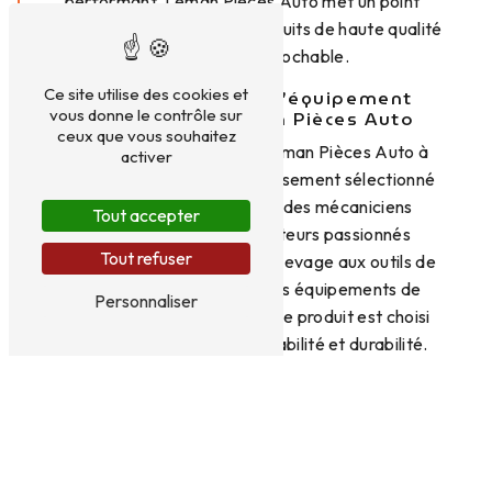
performant. Léman Pièces Auto met un point
d'honneur à proposer des produits de haute qualité
et un service irréprochable.
Ce site utilise des cookies et
Choix et qualité de l’équipement
vous donne le contrôle sur
d’atelier chez Léman Pièces Auto
ceux que vous souhaitez
L'équipement d’atelier de Léman Pièces Auto à
activer
Thonon-les-Bains est soigneusement sélectionné
pour répondre aux besoins des mécaniciens
Tout accepter
professionnels et des amateurs passionnés
Tout refuser
d'automobile. Du matériel de levage aux outils de
diagnostic en passant par les équipements de
Personnaliser
protection individuelle, chaque produit est choisi
avec rigueur pour garantir fiabilité et durabilité.
Large gamme d’équipements d’atelier
disponibles
Chez Léman Pièces Auto, les clients ont accès à une
large gamme d’équipements d’atelier tels que des