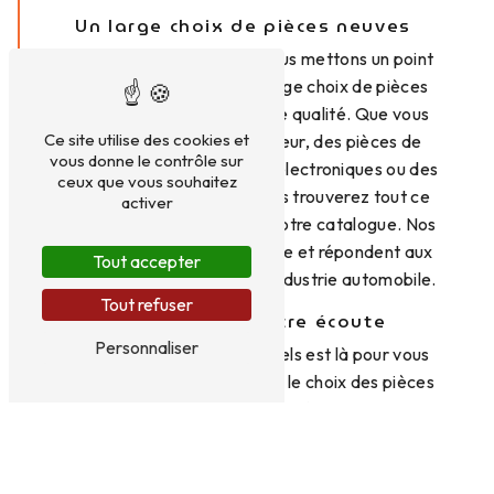
Un large choix de pièces neuves
Chez Léman Pièces Auto, nous mettons un point
d'honneur à vous offrir un large choix de pièces
automobiles neuves de haute qualité. Que vous
Ce site utilise des cookies et
recherchiez des pièces moteur, des pièces de
vous donne le contrôle sur
carrosserie, des accessoires électroniques ou des
ceux que vous souhaitez
éléments de suspension, vous trouverez tout ce
activer
dont vous avez besoin dans notre catalogue. Nos
pièces sont garanties d'origine et répondent aux
Tout accepter
normes les plus strictes de l'industrie automobile.
Tout refuser
Des experts à votre écoute
Personnaliser
Notre équipe de professionnels est là pour vous
conseiller et vous guider dans le choix des pièces
adaptées à votre véhicule. Grâce à leur expertise et
à leur connaissance approfondie des différents
modèles de voitures, ils sauront vous orienter vers
les pièces les mieux adaptées à vos besoins. Chez