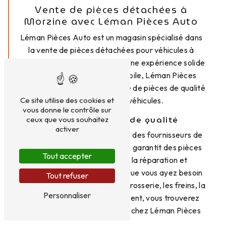
Vente de pièces détachées à
Morzine avec Léman Pièces Auto
Léman Pièces Auto est un magasin spécialisé dans
la vente de pièces détachées pour véhicules à
Morzine et ses environs. Avec une expérience solide
dans le domaine de l'automobile, Léman Pièces
Auto propose une large gamme de pièces de qualité
Ce site utilise des cookies et
pour tous types de véhicules.
vous donne le contrôle sur
Pièces détachées de qualité
ceux que vous souhaitez
activer
Grâce à des partenariats avec des fournisseurs de
confiance, Léman Pièces Auto garantit des pièces
Tout accepter
détachées de qualité pour la réparation et
l'entretien de votre véhicule. Que vous ayez besoin
Tout refuser
de pièces pour le moteur, la carrosserie, les freins, la
Personnaliser
suspension ou tout autre élément, vous trouverez
tout ce dont vous avez besoin chez Léman Pièces
Auto.